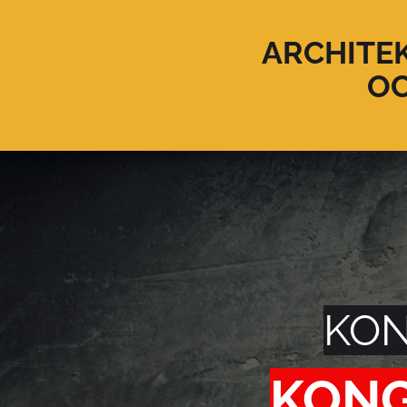
ARCHITE
O
KON
KONG