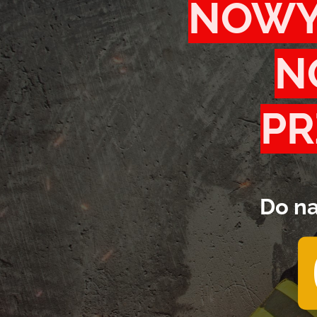
NOWY
N
PR
Do na