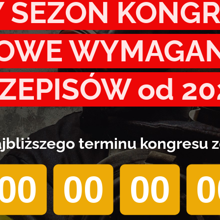
 SEZON KONG
OWE WYMAGAN
ZEPISÓW od 202
jbliższego terminu kongresu z
00
00
00
0