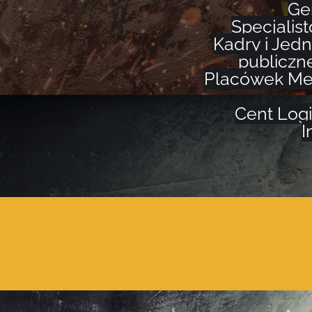
Ge
Specjalis
Kadry i Jedn
publiczne
Placówek Me
Cent Log
I