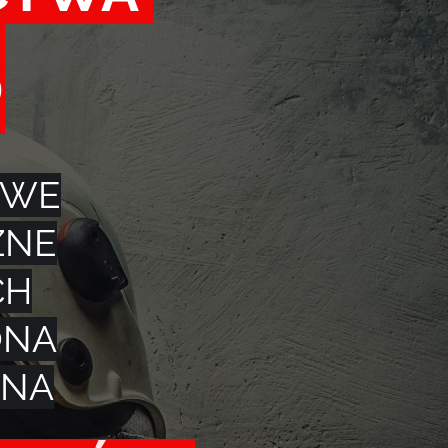
6
OWE
ZNE
CH
ONA
LNA