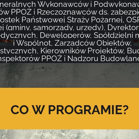
neralnych Wykonawców i Podwykon
tów PPOŻ i Rzeczoznawców ds. zabezp
ostek Państwowej Straży Pożarnej, OSP
j (gminy, samorządy, urzędy), Dyrektoró
dycznych, Deweloperów, Spółdzielni 
i Wspólnot,
Zarządców Obiektów,
istycznych,
Kierowników Projektów, Bu
nspektorów PPOŻ
i Nadzoru Budowlan
CO W PROGRAMIE?