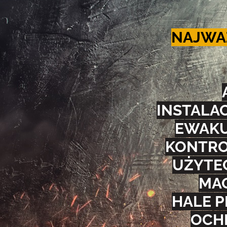
NAJWAŻ
INSTALAC
EWAKU
KONTRO
UŻYTEC
MA
HALE P
OCH