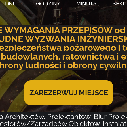
DNI
GODZINY
MINUTY
SEKU
 WYMAGANIA PRZEPISÓW od 2
UDNE WYZWANIA INŻYNIERSK
bezpieczeństwa
pożarowego i 
 budowlanych, ratownictwa i e
hrony ludności i obrony cywiln
ZAREZERWUJ MIEJSCE
a Architektów, Projektantów, Biur Proj
estorów/Zarządców Obiektów, Instala