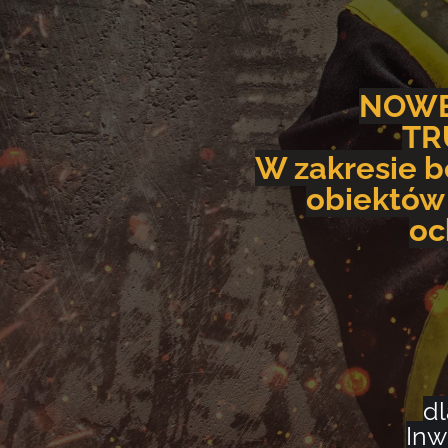
NOWE
TR
W zakresie 
obiektów
oc
dl
Inw