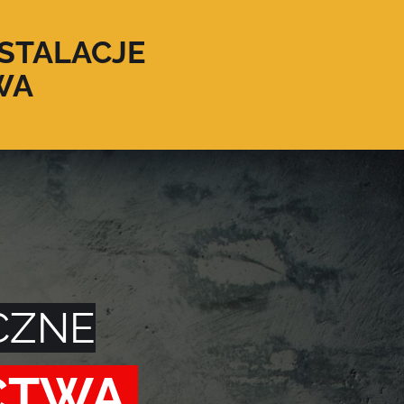
STALACJE
WA
CZNE
ICTWA