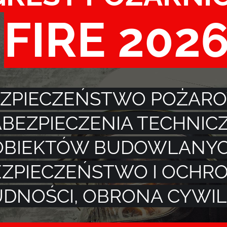
FIRE 202
EZPIECZEŃSTWO POŻAR
BEZPIECZENIA TECHNIC
OBIEKTÓW BUDOWLANY
EZPIECZEŃSTWO I OCHR
UDNOŚCI, OBRONA CYWI