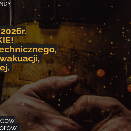
NDY
026r.
IE!
technicznego,
wakuacji,
ej.
ektów
torów,