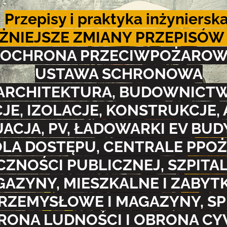
Przepisy i praktyka inżynierska
NIEJSZE ZMIANY PRZEPISÓW o
OCHRONA PRZECIWPOŻARO
USTAWA SCHRONOWA
ARCHITEKTURA, BUDOWNICT
JE, IZOLACJE, KONSTRUKCJE,
ACJA, PV, ŁADOWARKI EV BUD
LA DOSTĘPU, CENTRALE PPOŻ
ZNOŚCI PUBLICZNEJ, SZPITALE
GAZYNY,
MIESZKALNE I ZABY
RZEMYSŁOWE I MAGAZYNY, S
RONA LUDNOŚCI I OBRONA CY