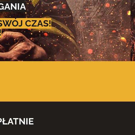
GANIA
SWÓJ CZAS!
!
PŁATNIE