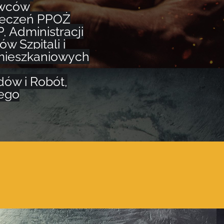
awców
ieczeń PPOŻ
, Administracji
w Szpitali i
mieszkaniowych
dów i Robót,
ego