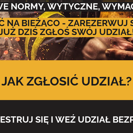
E NORMY, WYTYCZNE, WYMA
Ć NA BIEŻĄCO - ZAREZERWUJ 
JUŻ DZIŚ ZGŁOŚ SWÓJ UDZIAŁ
JAK ZGŁOSIĆ UDZIAŁ?
ESTRUJ SIĘ
I WEŹ UDZIAŁ BEZ