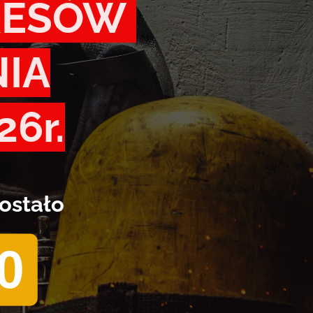
RESÓW
IA
6r.
ostało
0