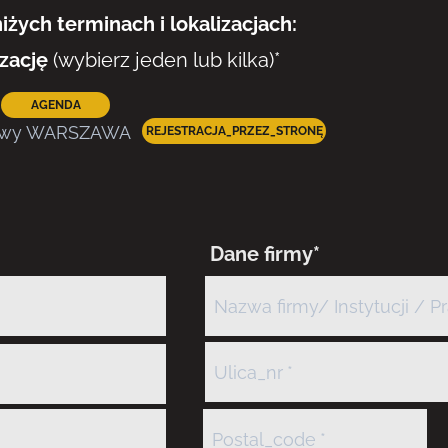
żych terminach i lokalizacjach:
izację
(wybierz jeden lub kilka)*
AGENDA
dowy WARSZAWA
REJESTRACJA_PRZEZ_STRONĘ
Dane firmy*
Nazwa firmy/ Instytucji / 
Ulica_nr
Postal_code