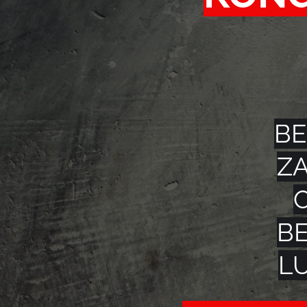
B
ZA
B
L