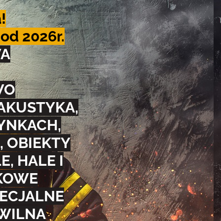
!
d 2026r.
WA
WO
 AKUSTYKA,
YNKACH,
,
OBIEKTY
, HALE I
TKOWE
PECJALNE
WILNA