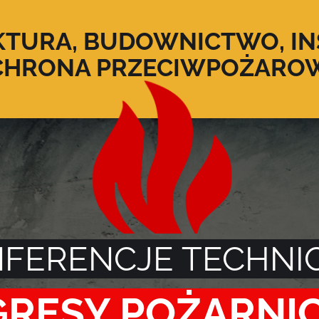
KTURA, BUDOWNICTWO, IN
CHRONA PRZECIWPOŻARO
FERENCJE TECHNI
RESY POŻARN